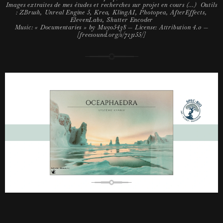
Images extraites de mes études et recherches sur projet en cours (…) Outils
: ZBrush, Unreal Engine 5, Krea, KlingAI, Photopea, AfterEffects,
ElevenLabs, Shutter Encoder
Music: « Documentaries » by Muyo5438 — License: Attribution 4.0 —
[freesound.org/s/713155/]