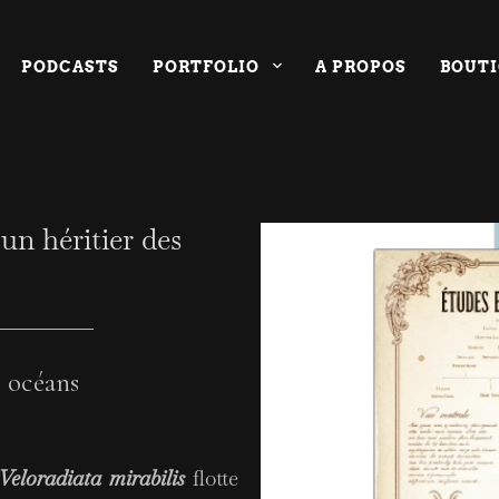
PODCASTS
PORTFOLIO
A PROPOS
BOUT
un héritier des
s océans
Veloradiata mirabilis
flotte