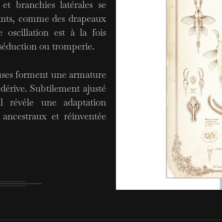
t branchies latérales se
ants, comme des drapeaux
 oscillation est à la fois
 séduction ou tromperie.
euses forment une armature
 dérive. Subtilement ajusté
l révèle une adaptation
 ancestraux et réinventée