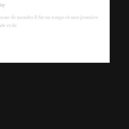
lay
esse de mondes Il fut un temps où mes journées
ude et de