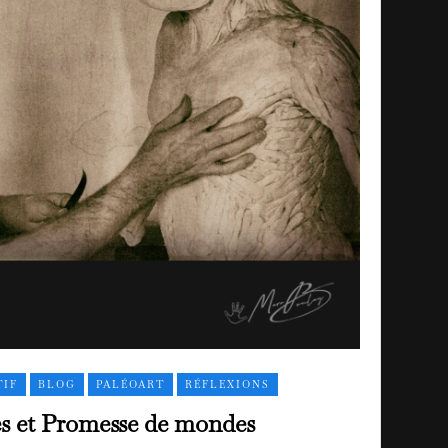
TIF
BLOG
PALÉOART
RÉFLEXIONS
s et Promesse de mondes