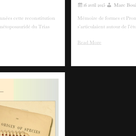
Marc Bou
nnées cette reconstitution
Mémoire de formes et Prom
métoposauridé du Trias
s’articulaient autour de l’ét
Read More