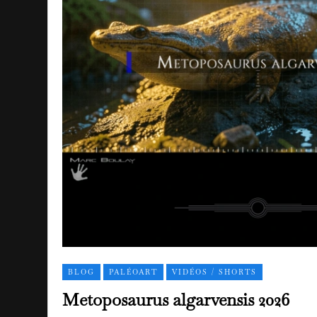
BLOG
PALÉOART
VIDÉOS / SHORTS
Metoposaurus algarvensis 2026