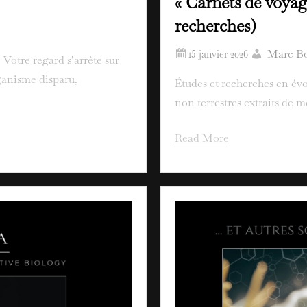
« Carnets de voyage
recherches)
Marc Bo
otre regard s’arrête sur
ganisme disparu,
Études et recherches en évo
non terrestres extraits de 
Read More