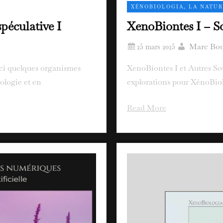
XÉNOBIOLOGIA, LA NATUR
péculative I
XenoBiontes I – S
Marc Bou
ici quelques organismes
XenoBiontes I et Autres Sou
ologie et en
explorations pour XénoBiol
Read More