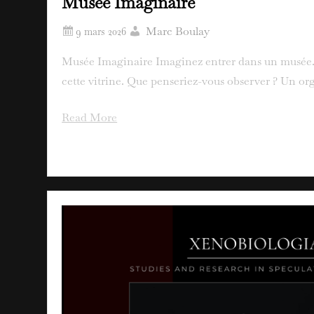
Musée Imaginaire
Marc Boulay
Musée Imaginaire Imaginez entrer dans un musée. V
cette vitrine. Que penseriez-vous observer ? Un or
Read More