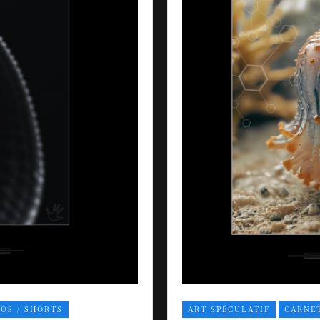
ÉOS / SHORTS
ART SPÉCULATIF
CARNET