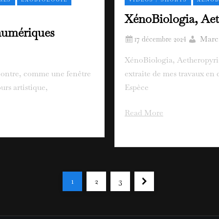
XénoBiologia, Aet
numériques
Marc
XénoBiologia, Aetheropyri
ci-contre, comme une fenêtre
extraite de mes travaux en
urs artistique,
Espèce
Read More
1
2
3