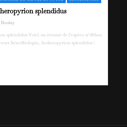
heropyrion splendidus
 Boulay
on splendidus Voici un résumé de l’espèce n°d6b0a
 cours XénoBiologia, Aetheropyrion splendidus |