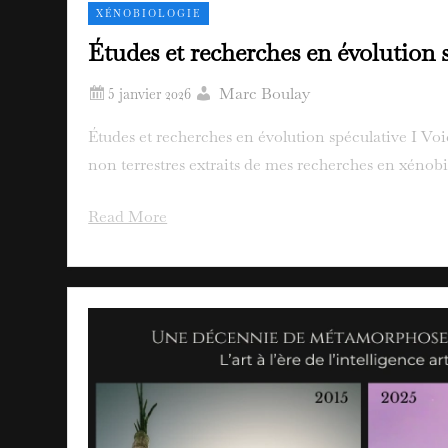
XÉNOBIOLOGIE
Études et recherches en évolution s
Marc Boulay
Études et recherches en évolution spéculative I Vo
non terrestres extraits de mes recherches en xénobi
Read More