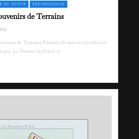
E DU FUTUR
XÉNOBIOLOGIE
ouvenirs de Terrains
lay
venirs de Terrains Extraits de mes recherches et
ogia, La Nature du Futur et