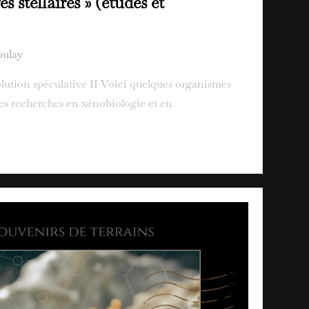
s stellaires » (études et
ulay
lution spéculative II Voici quelques organismes
mes recherches en xénobiologie et en