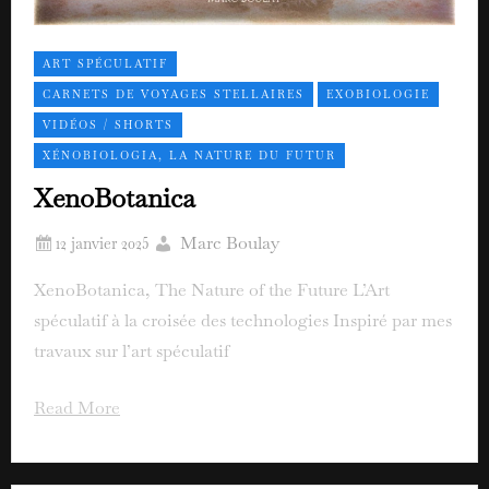
ART SPÉCULATIF
CARNETS DE VOYAGES STELLAIRES
EXOBIOLOGIE
VIDÉOS / SHORTS
XÉNOBIOLOGIA, LA NATURE DU FUTUR
XenoBotanica
Marc Boulay
XenoBotanica, The Nature of the Future L’Art
spéculatif à la croisée des technologies Inspiré par mes
travaux sur l’art spéculatif
Read More