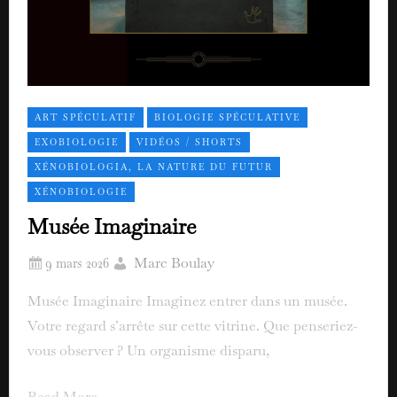
ART SPÉCULATIF
BIOLOGIE SPÉCULATIVE
EXOBIOLOGIE
VIDÉOS / SHORTS
XÉNOBIOLOGIA, LA NATURE DU FUTUR
XÉNOBIOLOGIE
Musée Imaginaire
Marc Boulay
Musée Imaginaire Imaginez entrer dans un musée.
Votre regard s’arrête sur cette vitrine. Que penseriez-
vous observer ? Un organisme disparu,
Read More