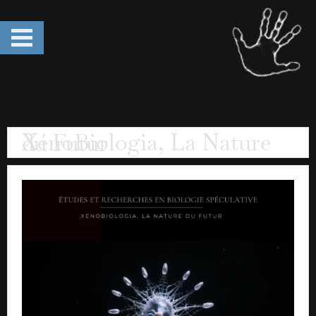
XénoBiologia, La Nature du Futur