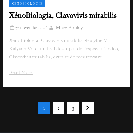
XÉNOBIOLOGIE
XénoBiologia, Clavovivis mirabilis
Marc Boulay
XénoBiologia, Clavovivis mirabilis Néolythe V |
Kalyaan Voici un bref descriptif de l’espèce n°5dd00,
Clavovivis mirabilis, extraite de mes travaux
Read More
1
2
3