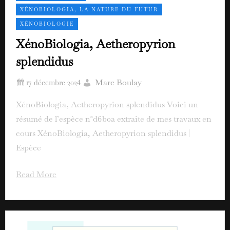
XÉNOBIOLOGIA, LA NATURE DU FUTUR
XÉNOBIOLOGIE
XénoBiologia, Aetheropyrion
splendidus
Marc Boulay
XénoBiologia, Aetheropyrion splendidus Voici un
résumé de l’espèce n°d6b0a extraite de mes travaux en
cours XénoBiologia, Aetheropyrion splendidus |
Espèce
Read More