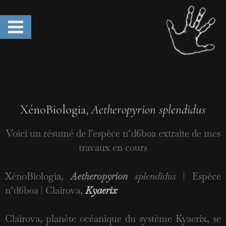
XénoBiologia,
Aetheropyrion splendidus
Voici un résumé de l’espèce n°d6b0a extraite de mes
travaux en cours
XénoBiologia,
Aetheropyrion
splendidus
| Espèce
n°d6b0a | Clairova,
Kyaerix
Clairova, planète océanique du système Kyaerix, se